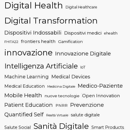
Digital Health
Digital Healthcare
Digital Transformation
Dispositivi Indossabili
Dispositivi medici
ehealth
frontiers health
Gamification
FHITA22
innovazione
Innovazione Digitale
Intelligenza Artificiale
IoT
Machine Learning
Medical Devices
Medico-Paziente
Medical Education
Medicina Digitale
Mobile Health
Open Innovation
nuove tecnologie
Patient Education
Prevenzione
PNRR
Quantified Self
salute digitale
Realtà Virtuale
Sanità Digitale
Salute Social
Smart Products