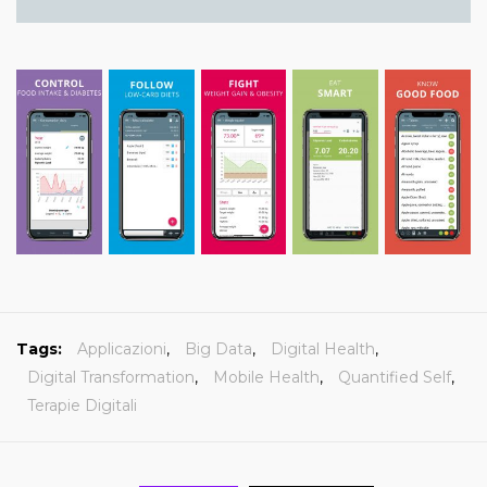
Tags:
Applicazioni
,
Big Data
,
Digital Health
,
Digital Transformation
,
Mobile Health
,
Quantified Self
,
Terapie Digitali