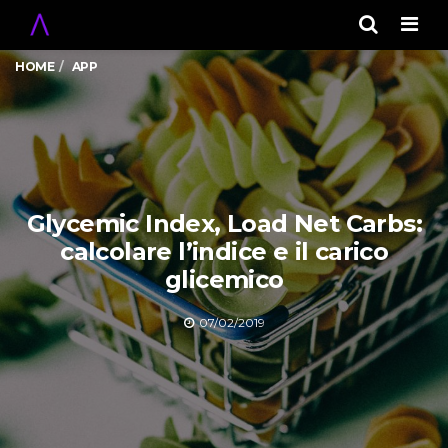
Men
HOME
APP
Glycemic Index, Load Net Carbs:
calcolare l’indice e il carico
glicemico
07/02/2019