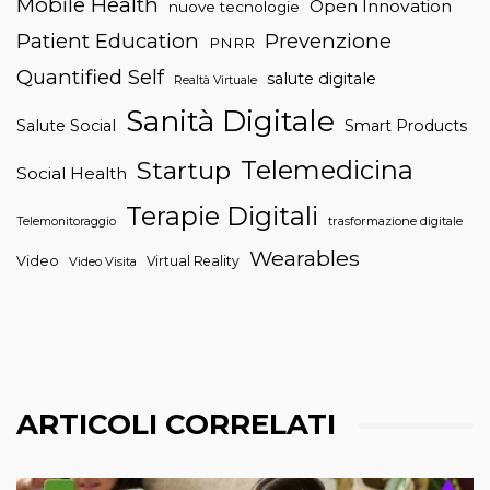
Mobile Health
Open Innovation
nuove tecnologie
Patient Education
Prevenzione
PNRR
Quantified Self
salute digitale
Realtà Virtuale
Sanità Digitale
Salute Social
Smart Products
Telemedicina
Startup
Social Health
Terapie Digitali
trasformazione digitale
Telemonitoraggio
Wearables
Video
Virtual Reality
Video Visita
ARTICOLI CORRELATI