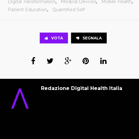
Digital Transformation
,
Medical Devices
,
Mobile Health
,
Patient Education
,
Quantified Self
VOTA
SEGNALA
Redazione Digital Health Italia