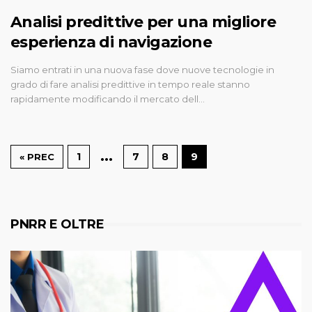
Analisi predittive per una migliore
esperienza di navigazione
Siamo entrati in una nuova fase dove nuove tecnologie in
grado di fare analisi predittive in tempo reale stanno
rapidamente modificando il mercato dell…
…
1
7
8
9
« PREC
PNRR E OLTRE