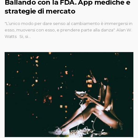
Ballando con la FDA. App mediche e
strategie di mercato
"L’unico modo per dare senso al cambiamento è immergersi in
esso, muoversi con esso, e prendere parte alla danza". Alan W.
Watts Si, si…