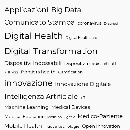
Applicazioni
Big Data
Comunicato Stampa
coronavirus
Diagnosi
Digital Health
Digital Healthcare
Digital Transformation
Dispositivi Indossabili
Dispositivi medici
ehealth
frontiers health
Gamification
FHITA22
innovazione
Innovazione Digitale
Intelligenza Artificiale
IoT
Machine Learning
Medical Devices
Medico-Paziente
Medical Education
Medicina Digitale
Mobile Health
Open Innovation
nuove tecnologie