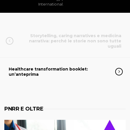
International.
Storytelling, caring narratives e medicina
narrativa: perché le storie non sono tutte
uguali
Healthcare transformation booklet:
un’anteprima
PNRR E OLTRE