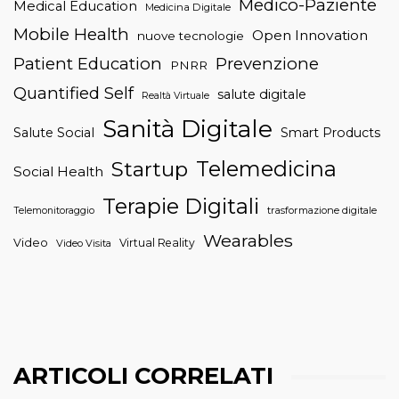
Medico-Paziente
Medical Education
Medicina Digitale
Mobile Health
Open Innovation
nuove tecnologie
Patient Education
Prevenzione
PNRR
Quantified Self
salute digitale
Realtà Virtuale
Sanità Digitale
Salute Social
Smart Products
Telemedicina
Startup
Social Health
Terapie Digitali
trasformazione digitale
Telemonitoraggio
Wearables
Video
Virtual Reality
Video Visita
ARTICOLI CORRELATI