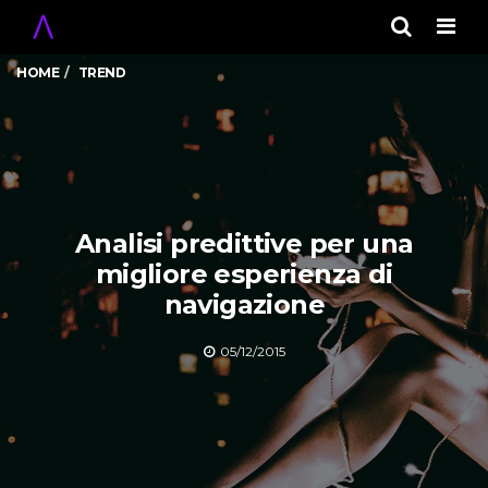
Men
HOME
TREND
Analisi predittive per una
migliore esperienza di
navigazione
05/12/2015