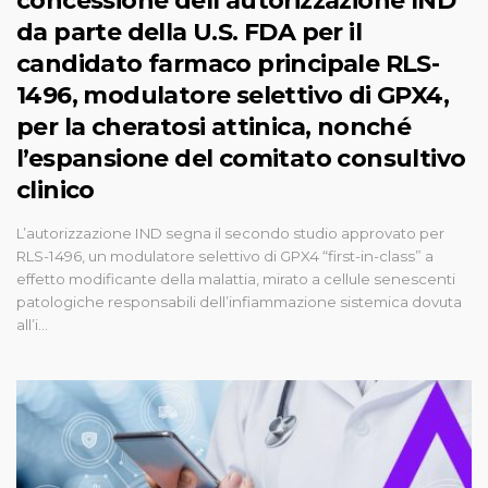
concessione dell’autorizzazione IND
da parte della U.S. FDA per il
candidato farmaco principale RLS-
1496, modulatore selettivo di GPX4,
per la cheratosi attinica, nonché
l’espansione del comitato consultivo
clinico
L’autorizzazione IND segna il secondo studio approvato per
RLS-1496, un modulatore selettivo di GPX4 “first-in-class” a
effetto modificante della malattia, mirato a cellule senescenti
patologiche responsabili dell’infiammazione sistemica dovuta
all’i...