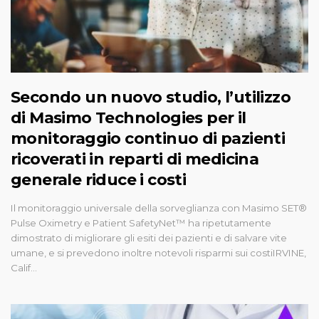
Secondo un nuovo studio, l’utilizzo
di Masimo Technologies per il
monitoraggio continuo di pazienti
ricoverati in reparti di medicina
generale riduce i costi
Il monitoraggio universale della sorveglianza con Masimo SET®
Pulse Oximetry e Patient SafetyNet™ ha ripetutamente
dimostrato di migliorare gli esiti dei pazienti e di salvare vite
umane, e si prevedono inoltre notevoli risparmi sui costiIRVINE,
Calif...