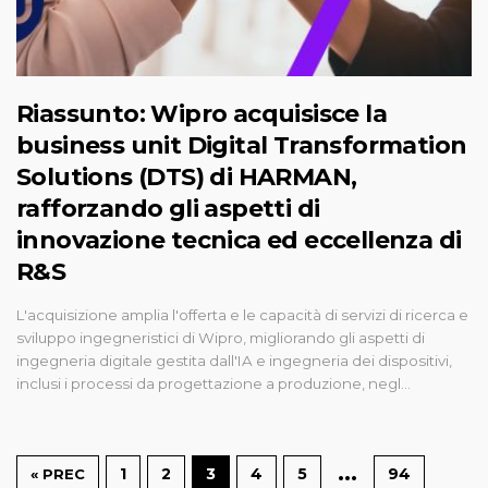
Riassunto: Wipro acquisisce la
business unit Digital Transformation
Solutions (DTS) di HARMAN,
rafforzando gli aspetti di
innovazione tecnica ed eccellenza di
R&S
L'acquisizione amplia l'offerta e le capacità di servizi di ricerca e
sviluppo ingegneristici di Wipro, migliorando gli aspetti di
ingegneria digitale gestita dall'IA e ingegneria dei dispositivi,
inclusi i processi da progettazione a produzione, negl...
…
1
2
3
4
5
94
« PREC