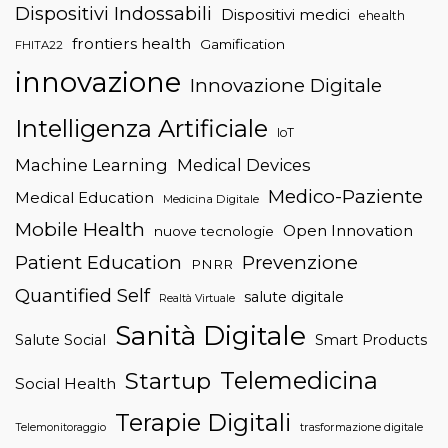
Dispositivi Indossabili
Dispositivi medici
ehealth
frontiers health
Gamification
FHITA22
innovazione
Innovazione Digitale
Intelligenza Artificiale
IoT
Machine Learning
Medical Devices
Medico-Paziente
Medical Education
Medicina Digitale
Mobile Health
Open Innovation
nuove tecnologie
Patient Education
Prevenzione
PNRR
Quantified Self
salute digitale
Realtà Virtuale
Sanità Digitale
Salute Social
Smart Products
Telemedicina
Startup
Social Health
Terapie Digitali
trasformazione digitale
Telemonitoraggio