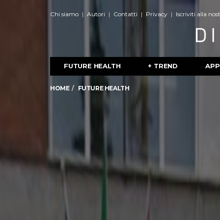
Chi siamo
Autori
Contatti
Privacy
Iscriviti alla no
FUTURE HEALTH
+ TREND
APP
HOME
FUTURE HEALTH