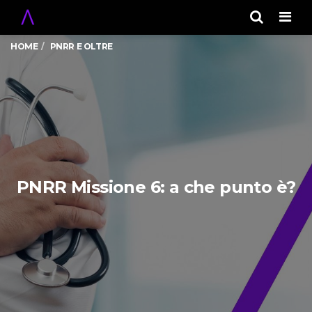
Men
HOME
PNRR E OLTRE
PNRR Missione 6: a che punto è?