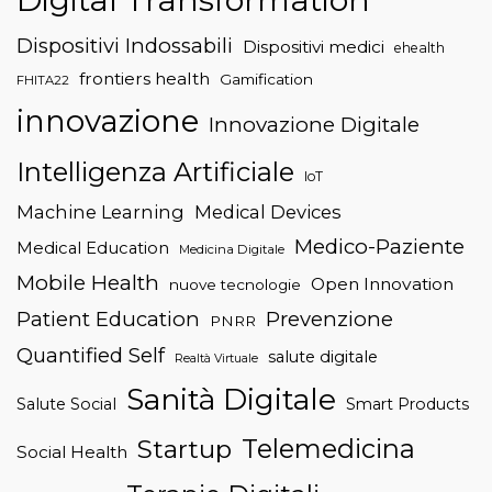
Dispositivi Indossabili
Dispositivi medici
ehealth
frontiers health
Gamification
FHITA22
innovazione
Innovazione Digitale
Intelligenza Artificiale
IoT
Machine Learning
Medical Devices
Medico-Paziente
Medical Education
Medicina Digitale
Mobile Health
Open Innovation
nuove tecnologie
Patient Education
Prevenzione
PNRR
Quantified Self
salute digitale
Realtà Virtuale
Sanità Digitale
Salute Social
Smart Products
Telemedicina
Startup
Social Health