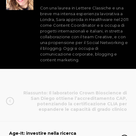
Con una laurea in Lettere Classiche e una
breve ma intensa esperienza lavorativa a
Londra, Sara approda in Healthware nel 2011
come Content Coordinator e si occupa di
progetti internazionali e italiani, in stretta
collaborazione con il team Creative, e con
una propensione per il Social Networking e
il blogging. Oggi si occupa di
comunicazione corporate, blogging e
content marketing.
Riassunto: Il laboratorio Crown Bioscience di
San Diego ottiene l’accreditamento CAP,
potenziando la certificazione CLIA per
espandere le capacità di grado clinico
Age-It: investire nella ricerca