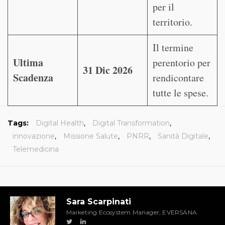
per il
territorio.
Il termine
Ultima
perentorio per
31 Dic 2026
Scadenza
rendicontare
tutte le spese.
Tags:
Digital Health
,
Digital Transformation
,
innovazione
,
Missione Salute
,
PNRR
,
Sanità Digitale
,
Telemedicina
Sara Scarpinati
Marketing Ecosystem Manager, EVERSANA