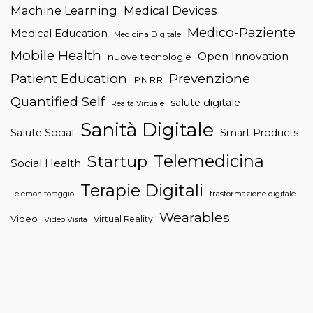
Machine Learning
Medical Devices
Medico-Paziente
Medical Education
Medicina Digitale
Mobile Health
Open Innovation
nuove tecnologie
Patient Education
Prevenzione
PNRR
Quantified Self
salute digitale
Realtà Virtuale
Sanità Digitale
Salute Social
Smart Products
Telemedicina
Startup
Social Health
Terapie Digitali
trasformazione digitale
Telemonitoraggio
Wearables
Video
Virtual Reality
Video Visita