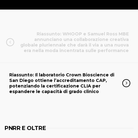
Riassunto: WHOOP e Samuel Ross MBE
annunciano una collaborazione creativa
globale pluriennale che darà il via a una nuova
era nella moda incentrata sulle performance
Riassunto: Il laboratorio Crown Bioscience di
San Diego ottiene l’accreditamento CAP,
potenziando la certificazione CLIA per
espandere le capacità di grado clinico
PNRR E OLTRE