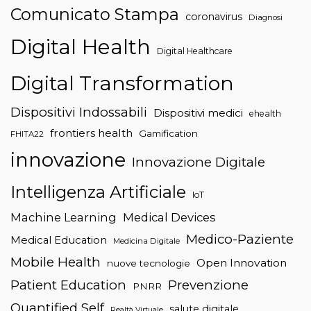
Comunicato Stampa
coronavirus
Diagnosi
Digital Health
Digital Healthcare
Digital Transformation
Dispositivi Indossabili
Dispositivi medici
ehealth
frontiers health
Gamification
FHITA22
innovazione
Innovazione Digitale
Intelligenza Artificiale
IoT
Machine Learning
Medical Devices
Medico-Paziente
Medical Education
Medicina Digitale
Mobile Health
Open Innovation
nuove tecnologie
Patient Education
Prevenzione
PNRR
Quantified Self
salute digitale
Realtà Virtuale