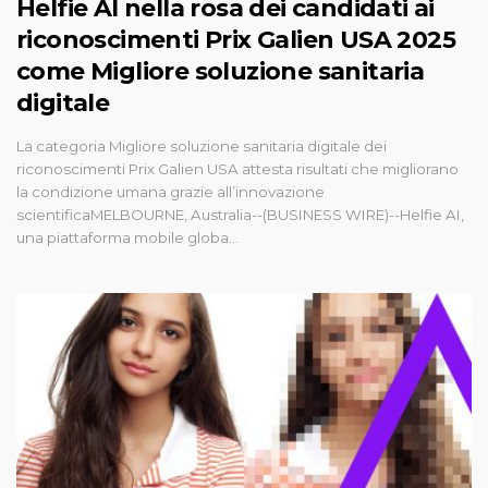
Helfie AI nella rosa dei candidati ai
riconoscimenti Prix Galien USA 2025
come Migliore soluzione sanitaria
digitale
La categoria Migliore soluzione sanitaria digitale dei
riconoscimenti Prix Galien USA attesta risultati che migliorano
la condizione umana grazie all’innovazione
scientificaMELBOURNE, Australia--(BUSINESS WIRE)--Helfie AI,
una piattaforma mobile globa...