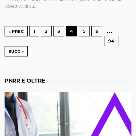
Obiettivo di qu...
…
1
2
3
4
5
6
« PREC
94
SUCC »
PNRR E OLTRE