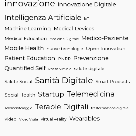
innovazione
Innovazione Digitale
Intelligenza Artificiale
IoT
Machine Learning
Medical Devices
Medico-Paziente
Medical Education
Medicina Digitale
Mobile Health
Open Innovation
nuove tecnologie
Patient Education
Prevenzione
PNRR
Quantified Self
salute digitale
Realtà Virtuale
Sanità Digitale
Salute Social
Smart Products
Telemedicina
Startup
Social Health
Terapie Digitali
trasformazione digitale
Telemonitoraggio
Wearables
Video
Virtual Reality
Video Visita