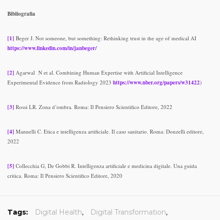
Bibliografia
[1]
Beger J. Not someone, but something: Rethinking trust in the age of medical AI
https://www.linkedin.com/in/janbeger/
[2]
Agarwal N et al. Combining Human Expertise with Artificial Intelligence
Experimental Evidence from Radiology 2023
https://www.nber.org/papers/w31422
)
[3]
Rossi LR. Zona d’ombra
.
Roma: Il Pensiero Scientifico Editore, 2022
[4]
Mannelli C. Etica e intelligenza artificiale. Il caso sanitario. Roma: Donzelli editore,
2022
[5]
Collecchia G, De Gobbi R. Intelligenza artificiale e medicina digitale. Una guida
critica. Roma: Il Pensiero Scientifico Editore, 2020
Tags:
Digital Health
,
Digital Transformation
,