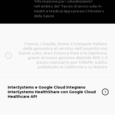
“Informazione per i cittadini/utenti”,
nell’ambito del “Tavolo di lavoro sulla m-
Health e Medical Apps presso il Ministero
della Salute
Trieste, L’Aquila, Roma: il triangolo Italiano
della genomica al servizio dell’umanità con
Dante Labs, Area Science Park e la Sapienza,
grazie al nuovo genoma diploide RPE-1, il
pezzo mancante per CRISPR, subito
pubblicato in California e su Nature
InterSystems e Google Cloud integrano
InterSystems HealthShare con Google Cloud
Healthcare API