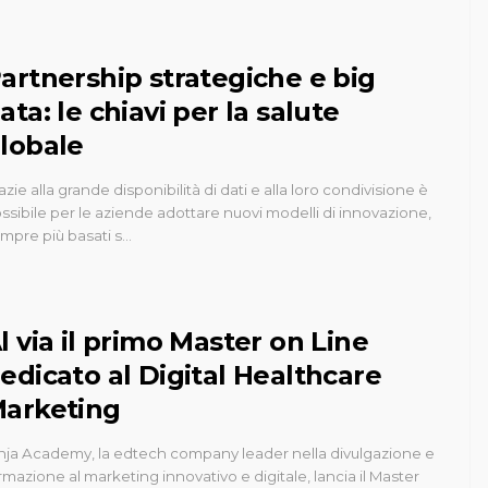
artnership strategiche e big
ata: le chiavi per la salute
lobale
azie alla grande disponibilità di dati e alla loro condivisione è
ssibile per le aziende adottare nuovi modelli di innovazione,
mpre più basati s…
l via il primo Master on Line
edicato al Digital Healthcare
arketing
nja Academy, la edtech company leader nella divulgazione e
rmazione al marketing innovativo e digitale, lancia il Master