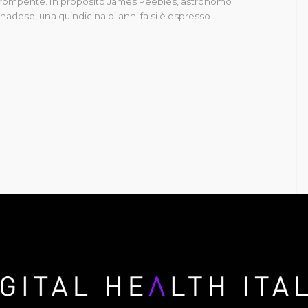
rompente. In proposito James Peebles, astronomo
nadese, una quindicina di anni fa si è espresso …