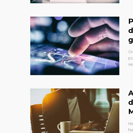
P
d
g
Gr
po
se
A
d
M
Ni
fo