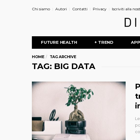
Chi siamo
Autori
Contatti
Privacy
Iscriviti alla no
FUTURE HEALTH
+ TREND
AP
HOME
TAG ARCHIVE
TAG: BIG DATA
P
t
i
Le
po
co