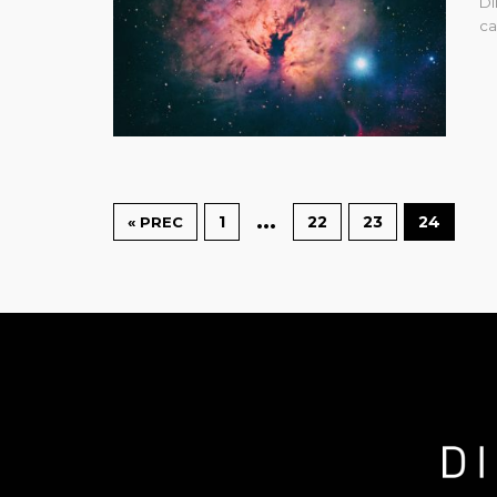
Di
ca
…
1
22
23
24
« PREC