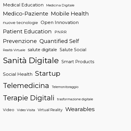
Medical Education
Medicina Digitale
Medico-Paziente
Mobile Health
Open Innovation
nuove tecnologie
Patient Education
PNRR
Prevenzione
Quantified Self
salute digitale
Salute Social
Realtà Virtuale
Sanità Digitale
Smart Products
Startup
Social Health
Telemedicina
Telemonitoraggio
Terapie Digitali
trasformazione digitale
Wearables
Video
Virtual Reality
Video Visita