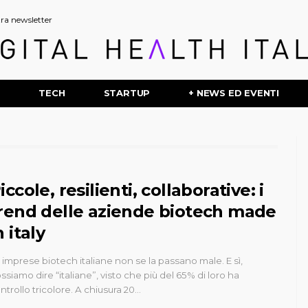
stra newsletter
P
TECH
STARTUP
+ NEWS ED EVENTI
iccole, resilienti, collaborative: i
rend delle aziende biotech made
n italy
 imprese biotech italiane non se la passano male. E sì,
ssiamo dire “italiane”, visto che più del 65% di loro ha
ntrollo tricolore. A chiusura 20…