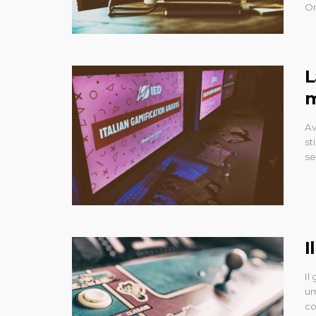
On
L
m
Av
st
se
I
Il
um
co