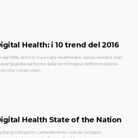
igital Health: i 10 trend del 2016
n dal 1996, anno in cui è nata Healthware, siamo sempre stati
l’avanguardia sul fronte della tecnologia e dell'innovazione
nto che i nostri clien…
igital Health State of the Nation
g Bang Disruption. Letteralmente Grande Scoppio