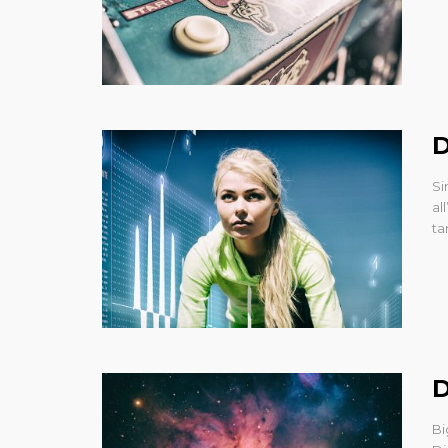
D
Si
al
ta
D
Bi