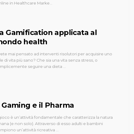
line in Healthcare Marke…
a Gamification applicata al
ondo health
ete mai pensato ad interventi risolutori per acquisire uno
ile di vita più sano? Che sia una vita senza stress, o
mplicemente seguire una dieta …
l Gaming e il Pharma
 gioco è un’attività fondamentale che caratterizza la natura
ana (e non solo). Attraverso di esso adulti e bambini
mpiono un’attività ricreativa …