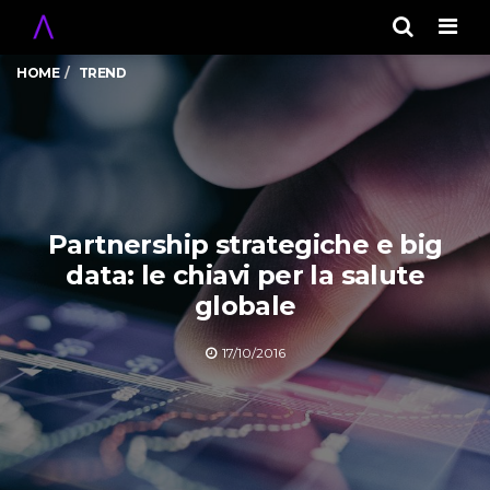
Men
HOME
TREND
Partnership strategiche e big
data: le chiavi per la salute
globale
17/10/2016