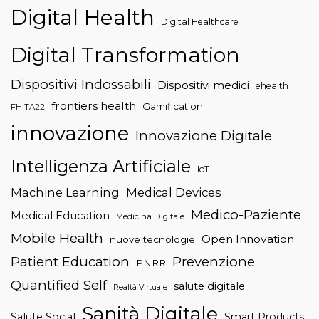
Digital Health
Digital Healthcare
Digital Transformation
Dispositivi Indossabili
Dispositivi medici
ehealth
frontiers health
Gamification
FHITA22
innovazione
Innovazione Digitale
Intelligenza Artificiale
IoT
Machine Learning
Medical Devices
Medico-Paziente
Medical Education
Medicina Digitale
Mobile Health
Open Innovation
nuove tecnologie
Patient Education
Prevenzione
PNRR
Quantified Self
salute digitale
Realtà Virtuale
Sanità Digitale
Salute Social
Smart Products