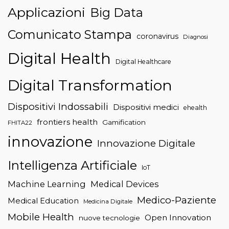
Applicazioni
Big Data
Comunicato Stampa
coronavirus
Diagnosi
Digital Health
Digital Healthcare
Digital Transformation
Dispositivi Indossabili
Dispositivi medici
ehealth
frontiers health
Gamification
FHITA22
innovazione
Innovazione Digitale
Intelligenza Artificiale
IoT
Machine Learning
Medical Devices
Medico-Paziente
Medical Education
Medicina Digitale
Mobile Health
Open Innovation
nuove tecnologie