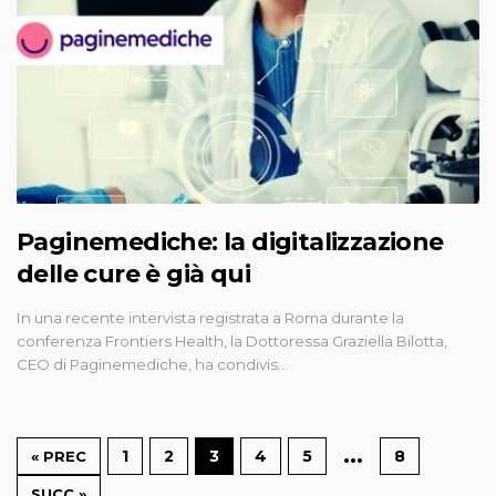
Paginemediche: la digitalizzazione
delle cure è già qui
In una recente intervista registrata a Roma durante la
conferenza Frontiers Health, la Dottoressa Graziella Bilotta,
CEO di Paginemediche, ha condivis…
…
1
2
3
4
5
8
« PREC
SUCC »