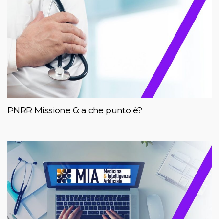
PNRR Missione 6: a che punto è?