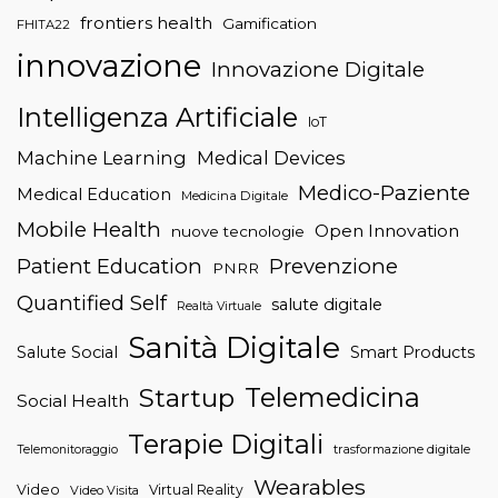
frontiers health
Gamification
FHITA22
innovazione
Innovazione Digitale
Intelligenza Artificiale
IoT
Machine Learning
Medical Devices
Medico-Paziente
Medical Education
Medicina Digitale
Mobile Health
Open Innovation
nuove tecnologie
Patient Education
Prevenzione
PNRR
Quantified Self
salute digitale
Realtà Virtuale
Sanità Digitale
Salute Social
Smart Products
Telemedicina
Startup
Social Health
Terapie Digitali
trasformazione digitale
Telemonitoraggio
Wearables
Video
Virtual Reality
Video Visita