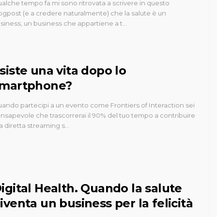
alche tempo fa mi sono ritrovata a scrivere in questo
ogpost (e a credere naturalmente) che la salute è un
siness, un business che appartiene a t…
siste una vita dopo lo
martphone?
ando partecipi a un evento come Frontiers of Interaction sei
nsapevole che trascorrerai il 90% del tuo tempo a contribuire
la diretta streaming s…
igital Health. Quando la salute
iventa un business per la felicità