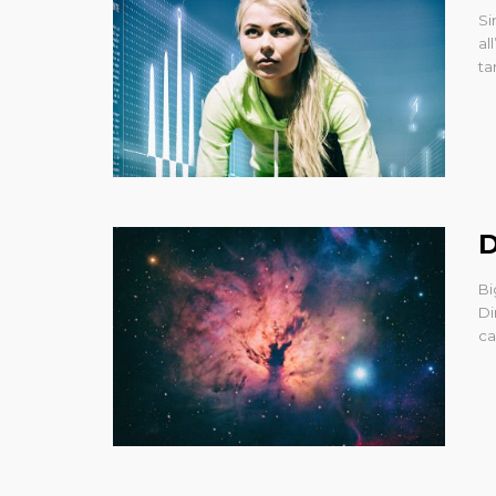
Si
al
ta
D
Bi
Di
ca