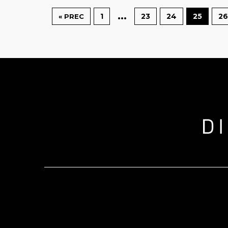
…
1
23
24
25
26
« PREC