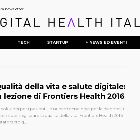
stra newsletter
P
TECH
STARTUP
+ NEWS ED EVENTI
ualità della vita e salute digitale:
a lezione di Frontiers Health 2016
 soluzioni per i pazienti, le nuove tecnologie per la diagnosi, i
stemi per migliorare la qualità della vita. Frontiers Health 2016
stato tutto q…