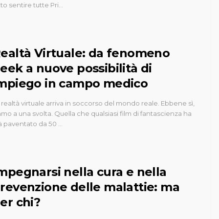
tto sentire tutte Pri…
ealtà Virtuale: da fenomeno
eek a nuove possibilità di
mpiego in campo medico
 realtà virtuale arriva in soccorso del mondo reale. Ebbene sì,
amo a una svolta. Quella che qualsiasi film di fantascienza ha
à paventato da 50 …
mpegnarsi nella cura e nella
revenzione delle malattie: ma
er chi?