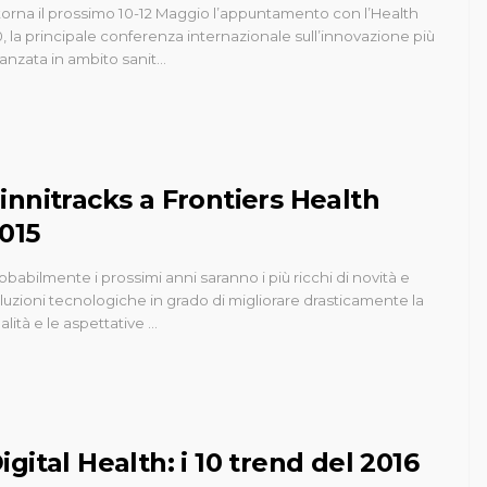
torna il prossimo 10-12 Maggio l’appuntamento con l’Health
0, la principale conferenza internazionale sull’innovazione più
anzata in ambito sanit…
innitracks a Frontiers Health
015
obabilmente i prossimi anni saranno i più ricchi di novità e
luzioni tecnologiche in grado di migliorare drasticamente la
alità e le aspettative …
igital Health: i 10 trend del 2016