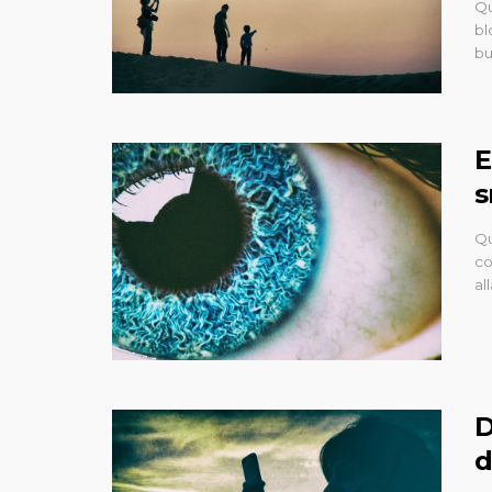
Qu
bl
bu
E
s
Qu
co
al
D
d