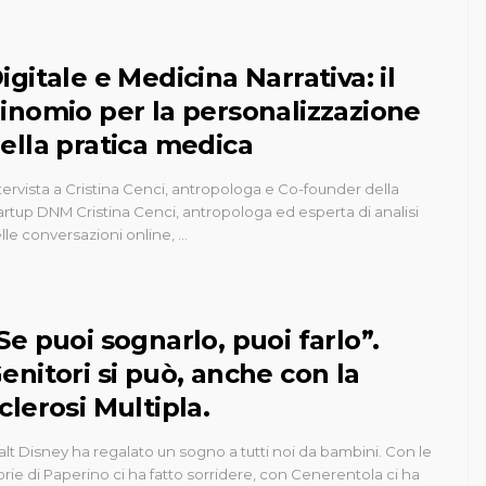
igitale e Medicina Narrativa: il
inomio per la personalizzazione
ella pratica medica
tervista a Cristina Cenci, antropologa e Co-founder della
artup DNM Cristina Cenci, antropologa ed esperta di analisi
lle conversazioni online, …
Se puoi sognarlo, puoi farlo”.
enitori si può, anche con la
clerosi Multipla.
lt Disney ha regalato un sogno a tutti noi da bambini. Con le
orie di Paperino ci ha fatto sorridere, con Cenerentola ci ha