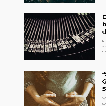
D
b
d
In
st
de
“
G
S
Wa
st