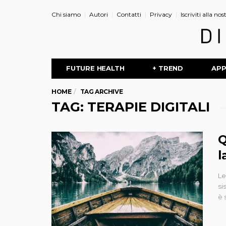
Chi siamo
Autori
Contatti
Privacy
Iscriviti alla no
FUTURE HEALTH
+ TREND
AP
HOME
TAG ARCHIVE
TAG: TERAPIE DIGITALI
Q
l
Le
si
è 