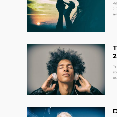
Ri
2.
av
T
2
Pr
so
qu
D