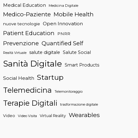
Medical Education
Medicina Digitale
Medico-Paziente
Mobile Health
Open Innovation
nuove tecnologie
Patient Education
PNRR
Prevenzione
Quantified Self
salute digitale
Salute Social
Realtà Virtuale
Sanità Digitale
Smart Products
Startup
Social Health
Telemedicina
Telemonitoraggio
Terapie Digitali
trasformazione digitale
Wearables
Video
Virtual Reality
Video Visita