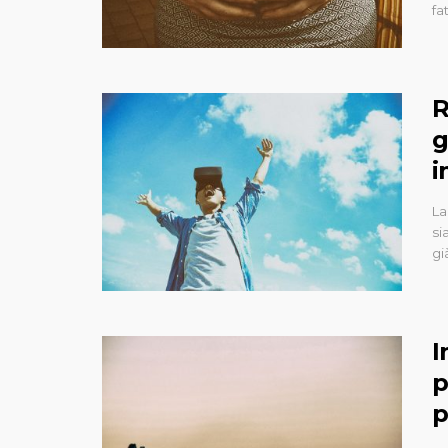
fa
R
g
i
La
si
gi
I
p
p