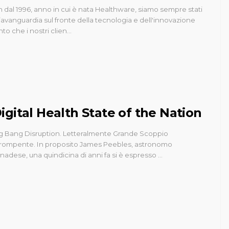
n dal 1996, anno in cui è nata Healthware, siamo sempre stati
l’avanguardia sul fronte della tecnologia e dell'innovazione
nto che i nostri clien…
igital Health State of the Nation
g Bang Disruption. Letteralmente Grande Scoppio
rompente. In proposito James Peebles, astronomo
nadese, una quindicina di anni fa si è espresso …