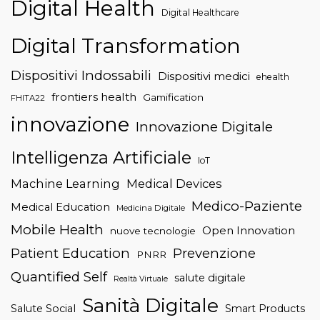
Digital Health
Digital Healthcare
Digital Transformation
Dispositivi Indossabili
Dispositivi medici
ehealth
frontiers health
Gamification
FHITA22
innovazione
Innovazione Digitale
Intelligenza Artificiale
IoT
Machine Learning
Medical Devices
Medico-Paziente
Medical Education
Medicina Digitale
Mobile Health
Open Innovation
nuove tecnologie
Patient Education
Prevenzione
PNRR
Quantified Self
salute digitale
Realtà Virtuale
Sanità Digitale
Salute Social
Smart Products