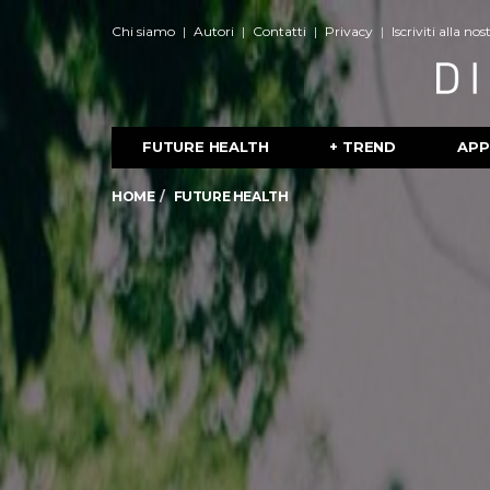
Chi siamo
Autori
Contatti
Privacy
Iscriviti alla no
FUTURE HEALTH
+ TREND
APP
HOME
FUTURE HEALTH