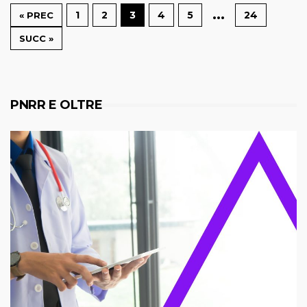
…
1
2
3
4
5
24
« PREC
SUCC »
PNRR E OLTRE