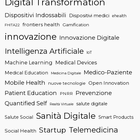
Digital Transformation
Dispositivi Indossabili
Dispositivi medici
ehealth
frontiers health
Gamification
FHITA22
innovazione
Innovazione Digitale
Intelligenza Artificiale
IoT
Machine Learning
Medical Devices
Medico-Paziente
Medical Education
Medicina Digitale
Mobile Health
Open Innovation
nuove tecnologie
Patient Education
Prevenzione
PNRR
Quantified Self
salute digitale
Realtà Virtuale
Sanità Digitale
Salute Social
Smart Products
Telemedicina
Startup
Social Health