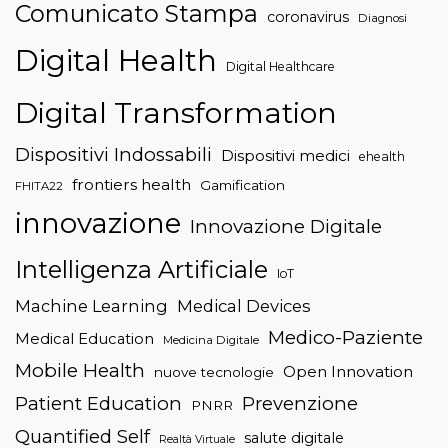
Comunicato Stampa
coronavirus
Diagnosi
Digital Health
Digital Healthcare
Digital Transformation
Dispositivi Indossabili
Dispositivi medici
ehealth
frontiers health
Gamification
FHITA22
innovazione
Innovazione Digitale
Intelligenza Artificiale
IoT
Machine Learning
Medical Devices
Medico-Paziente
Medical Education
Medicina Digitale
Mobile Health
Open Innovation
nuove tecnologie
Patient Education
Prevenzione
PNRR
Quantified Self
salute digitale
Realtà Virtuale