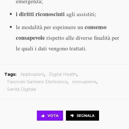
emergenza;
i diritti riconosciuti
agli assistiti;
consenso
le modalità per esprimere un
consapevole
rispetto alle diverse finalità per
le quali i dati vengono trattati.
Tags:
Applicazioni
,
Digital Health
,
Fascicolo Sanitario Elettronico
,
innovazione
,
Sanità Digitale
VOTA
SEGNALA