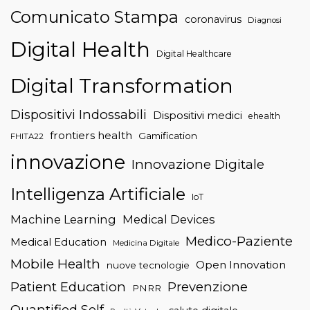
Comunicato Stampa
coronavirus
Diagnosi
Digital Health
Digital Healthcare
Digital Transformation
Dispositivi Indossabili
Dispositivi medici
ehealth
frontiers health
Gamification
FHITA22
innovazione
Innovazione Digitale
Intelligenza Artificiale
IoT
Machine Learning
Medical Devices
Medico-Paziente
Medical Education
Medicina Digitale
Mobile Health
Open Innovation
nuove tecnologie
Patient Education
Prevenzione
PNRR
Quantified Self