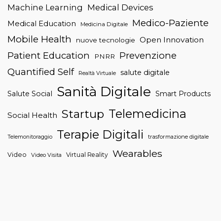
Machine Learning
Medical Devices
Medico-Paziente
Medical Education
Medicina Digitale
Mobile Health
Open Innovation
nuove tecnologie
Patient Education
Prevenzione
PNRR
Quantified Self
salute digitale
Realtà Virtuale
Sanità Digitale
Salute Social
Smart Products
Telemedicina
Startup
Social Health
Terapie Digitali
trasformazione digitale
Telemonitoraggio
Wearables
Video
Virtual Reality
Video Visita