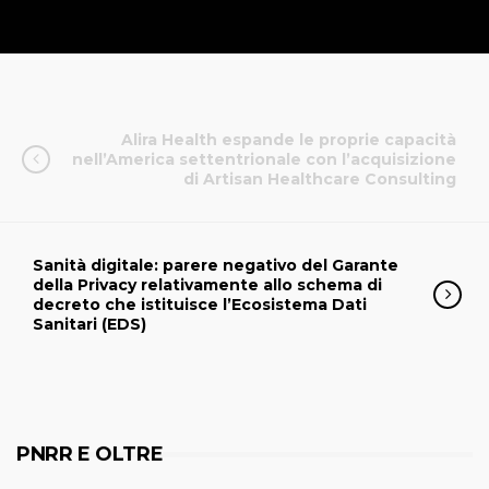
Alira Health espande le proprie capacità
nell’America settentrionale con l’acquisizione
di Artisan Healthcare Consulting
Sanità digitale: parere negativo del Garante
della Privacy relativamente allo schema di
decreto che istituisce l’Ecosistema Dati
Sanitari (EDS)
PNRR E OLTRE