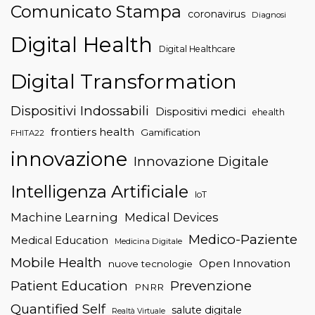
Comunicato Stampa
coronavirus
Diagnosi
Digital Health
Digital Healthcare
Digital Transformation
Dispositivi Indossabili
Dispositivi medici
ehealth
frontiers health
Gamification
FHITA22
innovazione
Innovazione Digitale
Intelligenza Artificiale
IoT
Machine Learning
Medical Devices
Medico-Paziente
Medical Education
Medicina Digitale
Mobile Health
Open Innovation
nuove tecnologie
Patient Education
Prevenzione
PNRR
Quantified Self
salute digitale
Realtà Virtuale