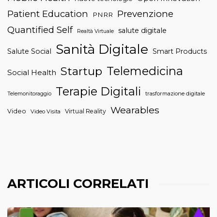
Patient Education
Prevenzione
PNRR
Quantified Self
salute digitale
Realtà Virtuale
Sanità Digitale
Salute Social
Smart Products
Telemedicina
Startup
Social Health
Terapie Digitali
trasformazione digitale
Telemonitoraggio
Wearables
Video
Virtual Reality
Video Visita
ARTICOLI CORRELATI