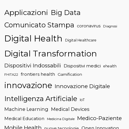
Applicazioni
Big Data
Comunicato Stampa
coronavirus
Diagnosi
Digital Health
Digital Healthcare
Digital Transformation
Dispositivi Indossabili
Dispositivi medici
ehealth
frontiers health
Gamification
FHITA22
innovazione
Innovazione Digitale
Intelligenza Artificiale
IoT
Machine Learning
Medical Devices
Medico-Paziente
Medical Education
Medicina Digitale
Mobile Health
Open Innovation
nuove tecnologie