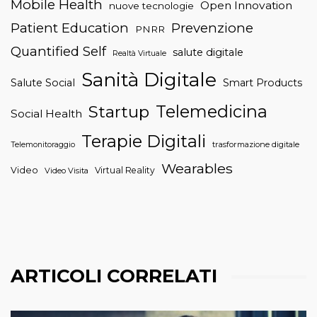
Mobile Health
Open Innovation
nuove tecnologie
Patient Education
Prevenzione
PNRR
Quantified Self
salute digitale
Realtà Virtuale
Sanità Digitale
Salute Social
Smart Products
Telemedicina
Startup
Social Health
Terapie Digitali
trasformazione digitale
Telemonitoraggio
Wearables
Video
Virtual Reality
Video Visita
ARTICOLI CORRELATI