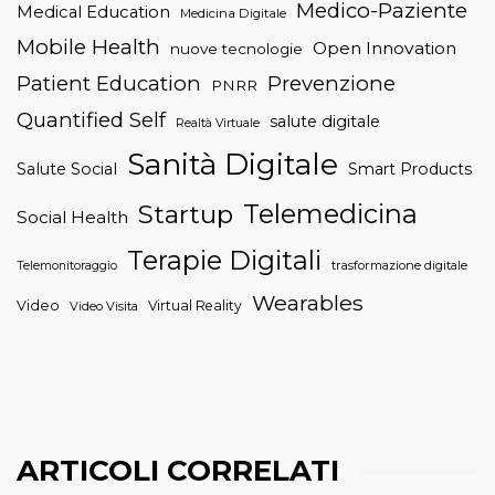
Medico-Paziente
Medical Education
Medicina Digitale
Mobile Health
Open Innovation
nuove tecnologie
Patient Education
Prevenzione
PNRR
Quantified Self
salute digitale
Realtà Virtuale
Sanità Digitale
Salute Social
Smart Products
Telemedicina
Startup
Social Health
Terapie Digitali
trasformazione digitale
Telemonitoraggio
Wearables
Video
Virtual Reality
Video Visita
ARTICOLI CORRELATI