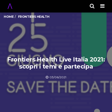
Men
HOME
FRONTIERS HEALTH
Frontiers Health Live Italia 2021:
scopri i temi e partecipa
03/06/2021