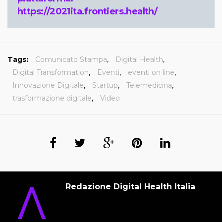
https://2021ita.frontiers.health/
Tags:
Comunicato Stampa
,
Digital Health
,
Digital Transformation
,
Eventi
,
eventi on line
,
Innovazione Digitale
,
Startup
,
Telemedicina
,
trasformazione digitale
,
Video
Redazione Digital Health Italia