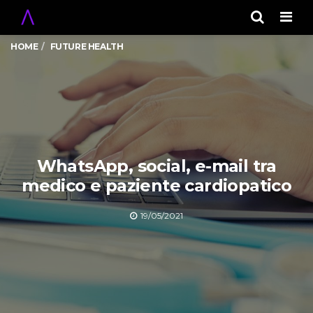
Men
HOME
FUTURE HEALTH
WhatsApp, social, e-mail tra
medico e paziente cardiopatico
19/05/2021