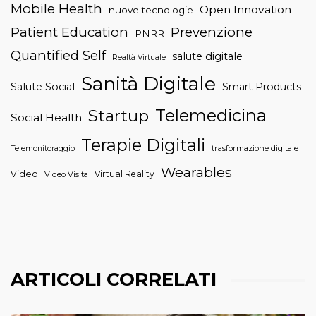
Mobile Health
Open Innovation
nuove tecnologie
Patient Education
Prevenzione
PNRR
Quantified Self
salute digitale
Realtà Virtuale
Sanità Digitale
Salute Social
Smart Products
Telemedicina
Startup
Social Health
Terapie Digitali
trasformazione digitale
Telemonitoraggio
Wearables
Video
Virtual Reality
Video Visita
ARTICOLI CORRELATI