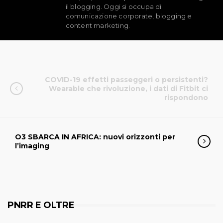
il blogging. Oggi si occupa di
comunicazione corporate, blogging e
content marketing.
COVID-19 effetti passeggeri o persistenti?
Wearable che rivoluzione, i dati di Fitbit ci
rispondono
O3 SBARCA IN AFRICA: nuovi orizzonti per
l’imaging
PNRR E OLTRE