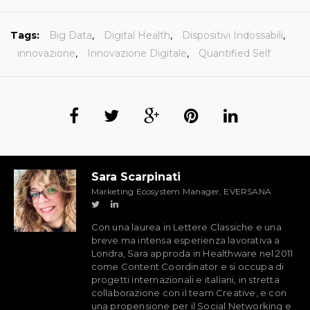
Tags:
Big Data
,
Digital Health
,
Dispositivi Indossabili
,
innovazione
,
Innovazione Digitale
,
Quantified Self
Sara Scarpinati
Marketing Ecosystem Manager, EVERSANA
Con una laurea in Lettere Classiche e una
breve ma intensa esperienza lavorativa a
Londra, Sara approda in Healthware nel 2011
come Content Coordinator e si occupa di
progetti internazionali e italiani, in stretta
collaborazione con il team Creative, e con
una propensione per il Social Networking e