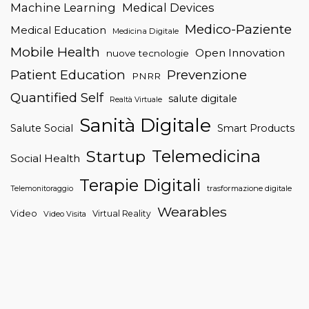
Machine Learning
Medical Devices
Medico-Paziente
Medical Education
Medicina Digitale
Mobile Health
Open Innovation
nuove tecnologie
Patient Education
Prevenzione
PNRR
Quantified Self
salute digitale
Realtà Virtuale
Sanità Digitale
Salute Social
Smart Products
Telemedicina
Startup
Social Health
Terapie Digitali
trasformazione digitale
Telemonitoraggio
Wearables
Video
Virtual Reality
Video Visita