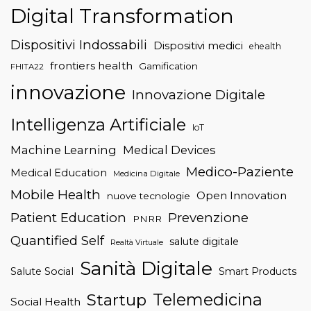
Digital Transformation
Dispositivi Indossabili
Dispositivi medici
ehealth
frontiers health
Gamification
FHITA22
innovazione
Innovazione Digitale
Intelligenza Artificiale
IoT
Machine Learning
Medical Devices
Medico-Paziente
Medical Education
Medicina Digitale
Mobile Health
Open Innovation
nuove tecnologie
Patient Education
Prevenzione
PNRR
Quantified Self
salute digitale
Realtà Virtuale
Sanità Digitale
Salute Social
Smart Products
Telemedicina
Startup
Social Health