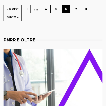
…
1
4
5
6
7
8
« PREC
SUCC »
PNRR E OLTRE