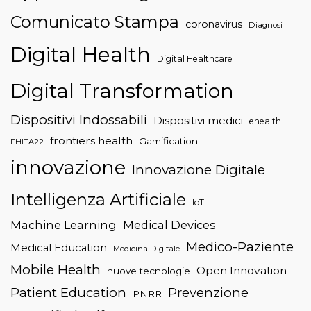
Comunicato Stampa
coronavirus
Diagnosi
Digital Health
Digital Healthcare
Digital Transformation
Dispositivi Indossabili
Dispositivi medici
ehealth
frontiers health
Gamification
FHITA22
innovazione
Innovazione Digitale
Intelligenza Artificiale
IoT
Machine Learning
Medical Devices
Medico-Paziente
Medical Education
Medicina Digitale
Mobile Health
Open Innovation
nuove tecnologie
Patient Education
Prevenzione
PNRR