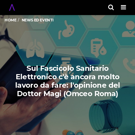
Men
HOME
NEWS ED EVENTI
Sul Fascicolo Sanitario
Elettronico c'è ancora molto
lavoro da fare: l'opinione del
Dottor Magi (Omceo Roma)