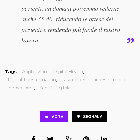
pazienti, un domani potremmo vederne
anche 35-40, riducendo le attese dei
pazienti e rendendo più facile il nostro
lavoro.
Tags:
Applicazioni
,
Digital Health
,
Digital Transformation
,
Fascicolo Sanitario Elettronico
,
innovazione
,
Sanità Digitale
VOTA
SEGNALA