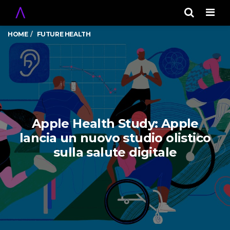
Men
HOME
FUTURE HEALTH
Apple Health Study: Apple
lancia un nuovo studio olistico
sulla salute digitale