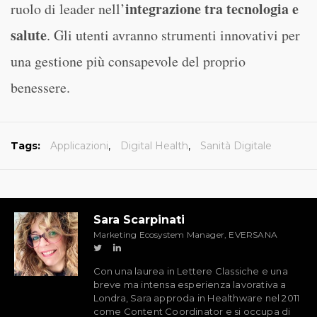
integrazione tra tecnologia e
ruolo di leader nell’
salute
. Gli utenti avranno strumenti innovativi per
una gestione più consapevole del proprio
benessere.
Tags:
Applicazioni
,
Digital Health
,
Sanità Digitale
Sara Scarpinati
Marketing Ecosystem Manager, EVERSANA
Con una laurea in Lettere Classiche e una
breve ma intensa esperienza lavorativa a
Londra, Sara approda in Healthware nel 2011
come Content Coordinator e si occupa di