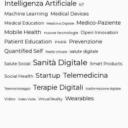
Intelligenza Artificiale
IoT
Machine Learning
Medical Devices
Medico-Paziente
Medical Education
Medicina Digitale
Mobile Health
Open Innovation
nuove tecnologie
Patient Education
Prevenzione
PNRR
Quantified Self
salute digitale
Realtà Virtuale
Sanità Digitale
Salute Social
Smart Products
Telemedicina
Startup
Social Health
Terapie Digitali
trasformazione digitale
Telemonitoraggio
Wearables
Video
Virtual Reality
Video Visita