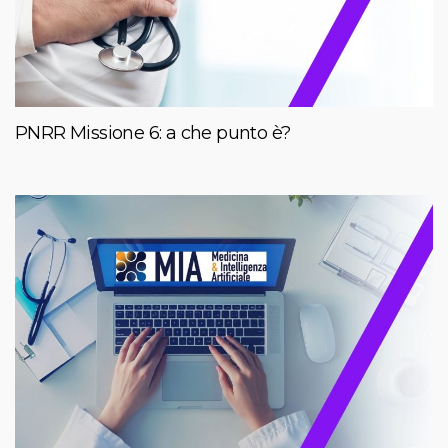
PNRR Missione 6: a che punto è?