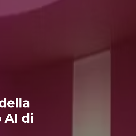
della
 AI di