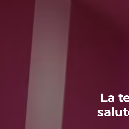
La t
salut