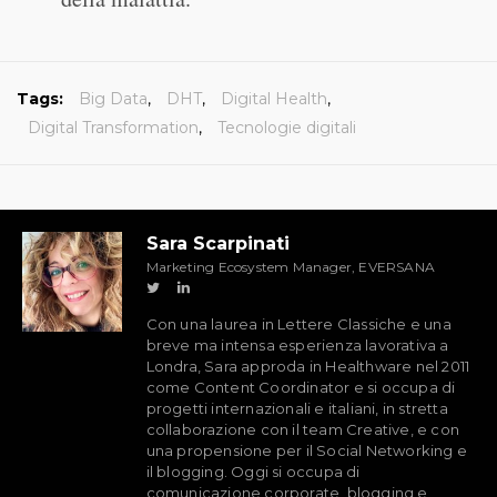
Tags:
Big Data
,
DHT
,
Digital Health
,
Digital Transformation
,
Tecnologie digitali
Sara Scarpinati
Marketing Ecosystem Manager, EVERSANA
Con una laurea in Lettere Classiche e una
breve ma intensa esperienza lavorativa a
Londra, Sara approda in Healthware nel 2011
come Content Coordinator e si occupa di
progetti internazionali e italiani, in stretta
collaborazione con il team Creative, e con
una propensione per il Social Networking e
il blogging. Oggi si occupa di
comunicazione corporate, blogging e