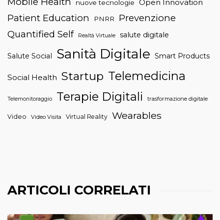
Mobile Health
Open Innovation
nuove tecnologie
Patient Education
Prevenzione
PNRR
Quantified Self
salute digitale
Realtà Virtuale
Sanità Digitale
Salute Social
Smart Products
Telemedicina
Startup
Social Health
Terapie Digitali
trasformazione digitale
Telemonitoraggio
Wearables
Video
Virtual Reality
Video Visita
ARTICOLI CORRELATI