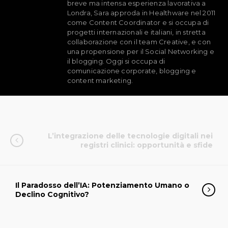
breve ma intensa esperienza lavorativa a
Londra, Sara approda in Healthware nel 2011
come Content Coordinator e si occupa di
progetti internazionali e italiani, in stretta
collaborazione con il team Creative, e con
una propensione per il Social Networking e
il blogging. Oggi si occupa di
comunicazione corporate, blogging e
content marketing.
L’integrazione delle tecnologie digitali nei
registri clinici: opportunità e sfide
Il Paradosso dell’IA: Potenziamento Umano o
Declino Cognitivo?