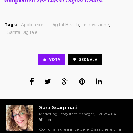
completo su
The Lancet Digital Health
.
Tags:
Applicazioni
,
Digital Health
,
innovazione
,
Sanità Digitale
VOTA
SEGNALA
Sara Scarpinati
Marketing Ecosystem Manager, EVERSANA
Con una laurea in Lettere Classiche e una