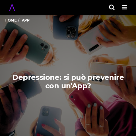
Men
HOME
APP
Depressione: si può prevenire
con un'App?