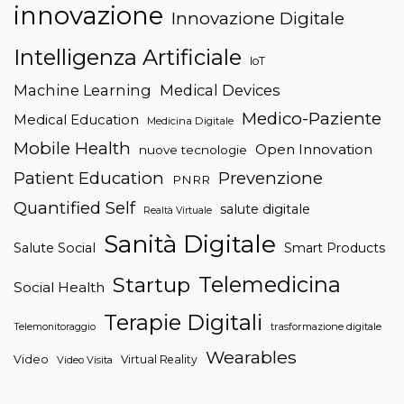
innovazione
Innovazione Digitale
Intelligenza Artificiale
IoT
Machine Learning
Medical Devices
Medico-Paziente
Medical Education
Medicina Digitale
Mobile Health
Open Innovation
nuove tecnologie
Patient Education
Prevenzione
PNRR
Quantified Self
salute digitale
Realtà Virtuale
Sanità Digitale
Salute Social
Smart Products
Telemedicina
Startup
Social Health
Terapie Digitali
trasformazione digitale
Telemonitoraggio
Wearables
Video
Virtual Reality
Video Visita