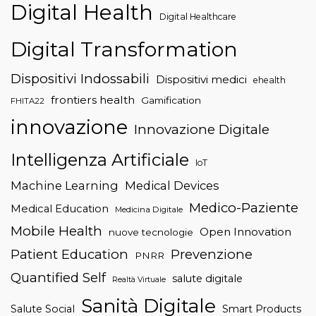
Digital Health
Digital Healthcare
Digital Transformation
Dispositivi Indossabili
Dispositivi medici
ehealth
frontiers health
Gamification
FHITA22
innovazione
Innovazione Digitale
Intelligenza Artificiale
IoT
Machine Learning
Medical Devices
Medico-Paziente
Medical Education
Medicina Digitale
Mobile Health
Open Innovation
nuove tecnologie
Patient Education
Prevenzione
PNRR
Quantified Self
salute digitale
Realtà Virtuale
Sanità Digitale
Salute Social
Smart Products