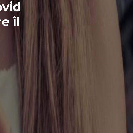
ovid
e il