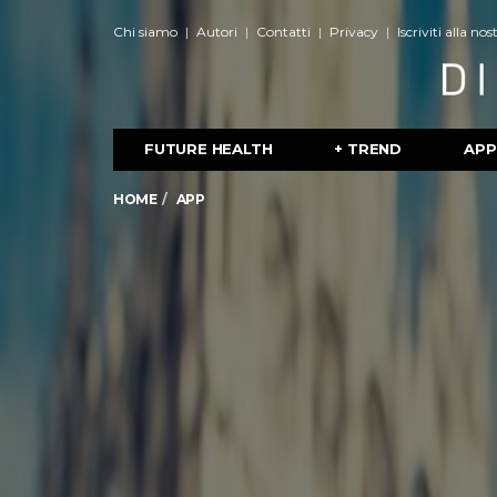
Chi siamo
Autori
Contatti
Privacy
Iscriviti alla no
FUTURE HEALTH
+ TREND
APP
HOME
APP