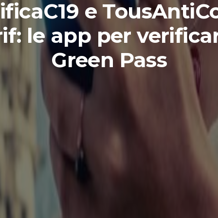
ificaC19 e TousAntiC
if: le app per verificar
Green Pass