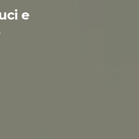
uci e
s