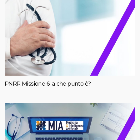
PNRR Missione 6: a che punto è?