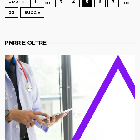
…
…
1
3
4
5
6
7
« PREC
52
SUCC »
PNRR E OLTRE