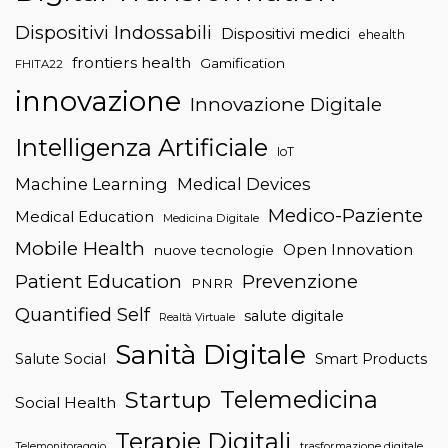
Dispositivi Indossabili
Dispositivi medici
ehealth
frontiers health
Gamification
FHITA22
innovazione
Innovazione Digitale
Intelligenza Artificiale
IoT
Machine Learning
Medical Devices
Medico-Paziente
Medical Education
Medicina Digitale
Mobile Health
Open Innovation
nuove tecnologie
Patient Education
Prevenzione
PNRR
Quantified Self
salute digitale
Realtà Virtuale
Sanità Digitale
Salute Social
Smart Products
Telemedicina
Startup
Social Health
Terapie Digitali
trasformazione digitale
Telemonitoraggio