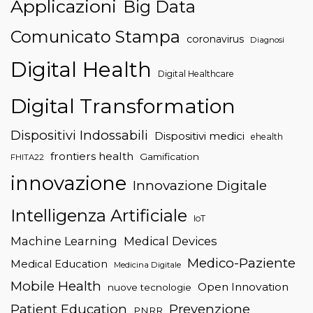
Applicazioni
Big Data
Comunicato Stampa
coronavirus
Diagnosi
Digital Health
Digital Healthcare
Digital Transformation
Dispositivi Indossabili
Dispositivi medici
ehealth
frontiers health
Gamification
FHITA22
innovazione
Innovazione Digitale
Intelligenza Artificiale
IoT
Machine Learning
Medical Devices
Medico-Paziente
Medical Education
Medicina Digitale
Mobile Health
Open Innovation
nuove tecnologie
Patient Education
Prevenzione
PNRR