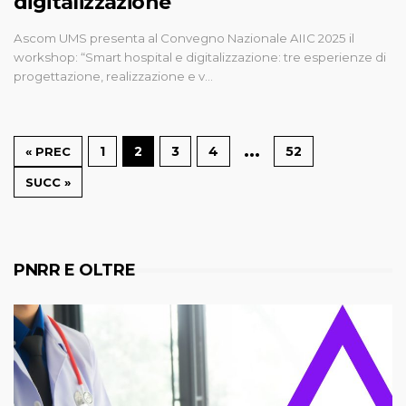
digitalizzazione
Ascom UMS presenta al Convegno Nazionale AIIC 2025 il
workshop: “Smart hospital e digitalizzazione: tre esperienze di
progettazione, realizzazione e v…
…
1
2
3
4
52
« PREC
SUCC »
PNRR E OLTRE