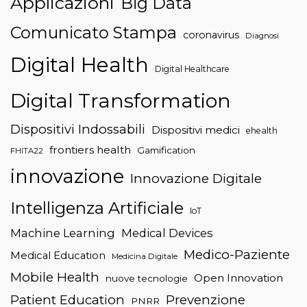
Applicazioni
Big Data
Comunicato Stampa
coronavirus
Diagnosi
Digital Health
Digital Healthcare
Digital Transformation
Dispositivi Indossabili
Dispositivi medici
ehealth
frontiers health
Gamification
FHITA22
innovazione
Innovazione Digitale
Intelligenza Artificiale
IoT
Machine Learning
Medical Devices
Medico-Paziente
Medical Education
Medicina Digitale
Mobile Health
Open Innovation
nuove tecnologie
Patient Education
Prevenzione
PNRR