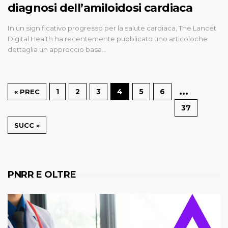
diagnosi dell’amiloidosi cardiaca
In un significativo progresso per la salute cardiaca, The Lancet
Digital Health ha recentemente pubblicato uno articoloche
dettaglia un approccio basa…
…
1
2
3
4
5
6
« PREC
37
SUCC »
PNRR E OLTRE