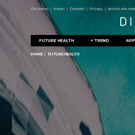
Chi siamo
Autori
Contatti
Privacy
Iscriviti alla no
FUTURE HEALTH
+ TREND
APP
HOME
FUTURE HEALTH