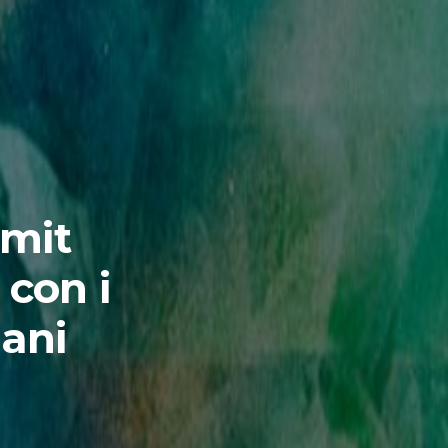
mmit
 con i
iani