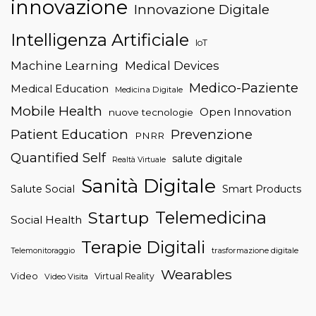
innovazione
Innovazione Digitale
Intelligenza Artificiale
IoT
Machine Learning
Medical Devices
Medico-Paziente
Medical Education
Medicina Digitale
Mobile Health
Open Innovation
nuove tecnologie
Patient Education
Prevenzione
PNRR
Quantified Self
salute digitale
Realtà Virtuale
Sanità Digitale
Salute Social
Smart Products
Telemedicina
Startup
Social Health
Terapie Digitali
trasformazione digitale
Telemonitoraggio
Wearables
Video
Virtual Reality
Video Visita