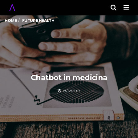
Men
HOME
FUTURE HEALTH
Chatbot in medicina
18/12/2017