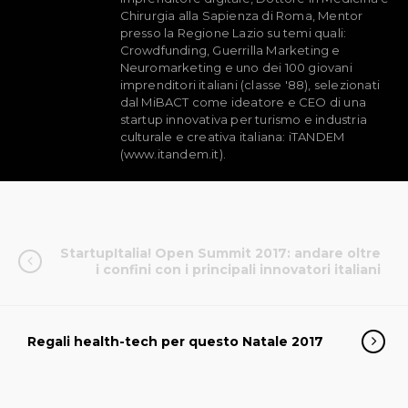
Chirurgia alla Sapienza di Roma, Mentor
presso la Regione Lazio su temi quali:
Crowdfunding, Guerrilla Marketing e
Neuromarketing e uno dei 100 giovani
imprenditori italiani (classe '88), selezionati
dal MiBACT come ideatore e CEO di una
startup innovativa per turismo e industria
culturale e creativa italiana: iTANDEM
(www.itandem.it).
StartupItalia! Open Summit 2017: andare oltre
i confini con i principali innovatori italiani
Regali health-tech per questo Natale 2017