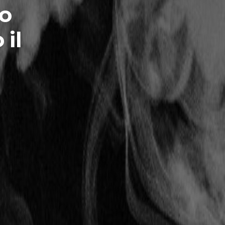
io
 il