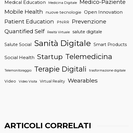
Medico-Paziente
Medical Education
Medicina Digitale
Mobile Health
Open Innovation
nuove tecnologie
Patient Education
Prevenzione
PNRR
Quantified Self
salute digitale
Realtà Virtuale
Sanità Digitale
Salute Social
Smart Products
Telemedicina
Startup
Social Health
Terapie Digitali
trasformazione digitale
Telemonitoraggio
Wearables
Video
Virtual Reality
Video Visita
ARTICOLI CORRELATI