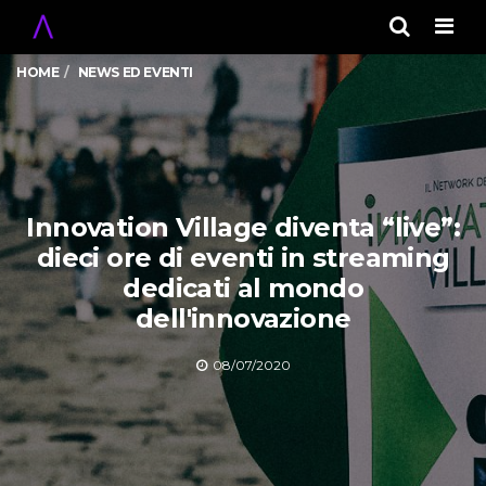
Men
HOME
NEWS ED EVENTI
Innovation Village diventa “live”:
dieci ore di eventi in streaming
dedicati al mondo
dell'innovazione
08/07/2020