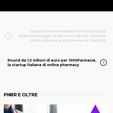
Comarch Home Health fornirà servizi di
telemonitoraggio ai giocatori del KS Cracovia
calcio durante la pandemia da Covid-19
Round da 1,5 milioni di euro per 1000Farmacie,
la startup italiana di online pharmacy
PNRR E OLTRE