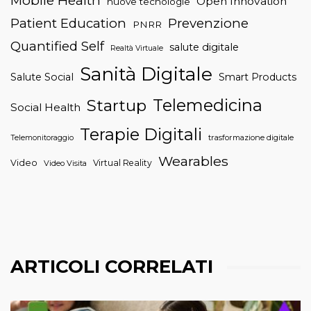
Mobile Health
Open Innovation
nuove tecnologie
Patient Education
Prevenzione
PNRR
Quantified Self
salute digitale
Realtà Virtuale
Sanità Digitale
Salute Social
Smart Products
Telemedicina
Startup
Social Health
Terapie Digitali
trasformazione digitale
Telemonitoraggio
Wearables
Video
Virtual Reality
Video Visita
ARTICOLI CORRELATI