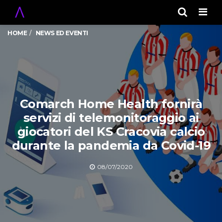
Men
HOME
NEWS ED EVENTI
Comarch Home Health fornirà
servizi di telemonitoraggio ai
giocatori del KS Cracovia calcio
durante la pandemia da Covid-19
08/07/2020