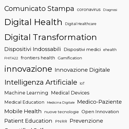
Comunicato Stampa
coronavirus
Diagnosi
Digital Health
Digital Healthcare
Digital Transformation
Dispositivi Indossabili
Dispositivi medici
ehealth
frontiers health
Gamification
FHITA22
innovazione
Innovazione Digitale
Intelligenza Artificiale
IoT
Machine Learning
Medical Devices
Medico-Paziente
Medical Education
Medicina Digitale
Mobile Health
Open Innovation
nuove tecnologie
Patient Education
Prevenzione
PNRR