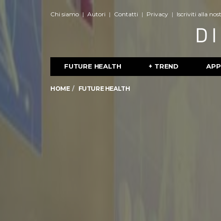
Chi siamo
Autori
Contatti
Privacy
Iscriviti alla no
FUTURE HEALTH
+ TREND
APP
HOME
FUTURE HEALTH