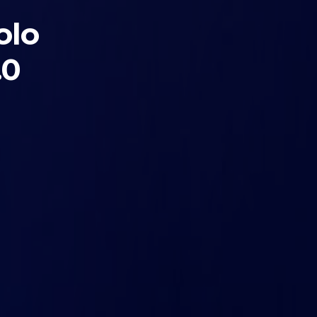
olo
.0