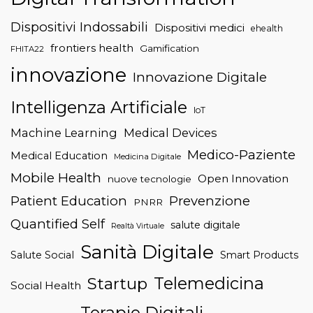
Dispositivi Indossabili
Dispositivi medici
ehealth
frontiers health
Gamification
FHITA22
innovazione
Innovazione Digitale
Intelligenza Artificiale
IoT
Machine Learning
Medical Devices
Medico-Paziente
Medical Education
Medicina Digitale
Mobile Health
Open Innovation
nuove tecnologie
Patient Education
Prevenzione
PNRR
Quantified Self
salute digitale
Realtà Virtuale
Sanità Digitale
Salute Social
Smart Products
Telemedicina
Startup
Social Health
Terapie Digitali