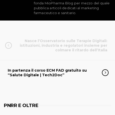
fonda MioPharma Blog per mezzo del quale
pubblica articoli dedicati al marketing
farmaceutico e sanitario.
Nasce l’Osservatorio sulle Terapie Digitali:
istituzioni, industria e regolatori insieme per
colmare il ritardo dell’Italia
In partenza il corso ECM FAD gratuito su
“Salute Digitale | Tech2Doc”
PNRR E OLTRE