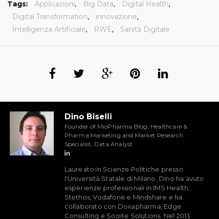
Tags:
Applicazioni
,
Big Data
,
Digital Health
,
Digital Transformation
,
innovazione
,
Intelligenza Artificiale
,
RWE
,
Sanità Digitale
Dino Biselli
Founder of MioPharma Blog, Healthcare &
Pharma Marketing and Market Research
Specialist, Data Analyst
Laureato in Scienze Politiche presso
l'Università Statale di Milano, Dino ha avuto
esperienze professionali in IMS Health,
Stethos, Vodafone e Mindshare e ha
collaborato con Doxapharma, Edge
Consulting e Sooite Solutions. Nel 2013