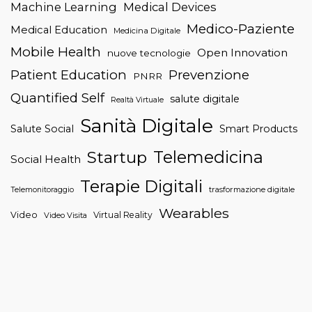
Machine Learning
Medical Devices
Medico-Paziente
Medical Education
Medicina Digitale
Mobile Health
Open Innovation
nuove tecnologie
Patient Education
Prevenzione
PNRR
Quantified Self
salute digitale
Realtà Virtuale
Sanità Digitale
Salute Social
Smart Products
Telemedicina
Startup
Social Health
Terapie Digitali
trasformazione digitale
Telemonitoraggio
Wearables
Video
Virtual Reality
Video Visita