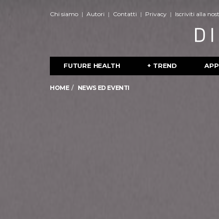
Chi siamo
Autori
Contatti
Privacy
Iscriviti alla no
FUTURE HEALTH
+ TREND
APP
HOME
NEWS ED EVENTI