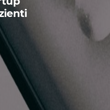
rtup
zienti